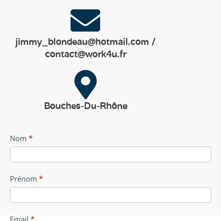
jimmy_blondeau@hotmail.com /
contact@work4u.fr
Bouches-Du-Rhône
Formulaire
Nom
*
contact
Prénom
*
Email
*