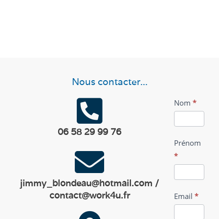
Nous contacter...
Formulaire
Nom
*
contact
06 58 29 99 76
Prénom
*
jimmy_blondeau@hotmail.com /
contact@work4u.fr
Email
*