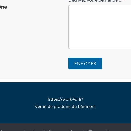
Décrivez votre demande...
*
ône
ENVOYER
https://work4u.fr/
Vente de produits du bâtiment
Mentions légales