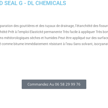
 SEAL G - DL CHEMICALS
ration des gouttières et des tuyaux de drainage, l’étanchéité des fissures
héité Prêt à l’emploi Elasticité permanente Très facile à appliquer Très
 météorologiques sèches et humides Peut être appliqué sur des surfaces
ité comme bitume Immédiatement résistant à l’eau Sans solvant, isocyanate
Commandez Au 06 58 29 99 76