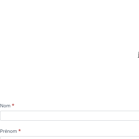
Formulaire
Nom
*
contact
Prénom
*