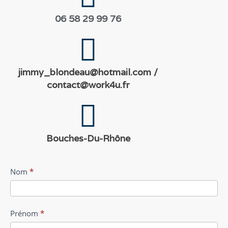
06 58 29 99 76
jimmy_blondeau@hotmail.com /
contact@work4u.fr
Bouches-Du-Rhône
Formulaire
Nom
*
contact
Prénom
*