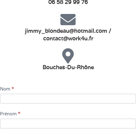
06 58 29 99 76
jimmy_blondeau@hotmail.com /
contact@work4u.fr
Bouches-Du-Rhône
Formulaire
Nom
*
contact
Prénom
*